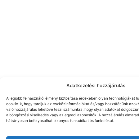
Adatkezelési hozzájárulás
A legjobb felhasználói élmény biztosítása érdekében olyan technológiákat h
cookie-k, hogy tároljuk az eszközinformációkat és/vagy hozzáférjünk azok
való hozzájárulás lehetővé teszi számunkra, hogy olyan adatokat dolgozzunk
a böngészési viselkedés vagy az egyedi azonosítók. A hozzájárulás elmar
hátrányosan befolyásolhat bizonyos funkciókat és funkciókat.