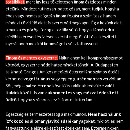
tortillákat,
mert így lesz tökéletesen finom és ízletes minden
ételünk. Mindezt rutinosan-pattogósan, mert tudjuk, hogyha
éhes vagy, nemcsak igazán finom fogásra számítasz, hanem
mindezt rövid idő alatt is szeretnéd megkapni. Ég a kezünk alatt
a munka és pörög-forog a tortilla sütő, hogy a tányérodra
mielőbb kérésed és ízlésed szerint megtöltött és elkészített
ínycsiklandó mexikói finomságot csúsztathassunk.
Finom és mentes egyszerre.
Nálunk nem kell kompromisszumot
kötnöd, egyszerre hódolhatsz mindkettőnek! A Budapesten
található Gringos Amigos mexikói étteremlánc számos ételét
kérheted
vegetáriánus
vagy éppen
gluténmentes
verzióban.
Sőt, még a
paleo étrend
követői is találnak kedvükre valót.
Italaink között is van
cukormentes vagy mézzel édesített
üdítő
, hogyha számodra ez is fontos kritérium.
Egészség és természetesság a maximumon.
Nem használunk
ízfokozó
és állományjavító adalékanyagokat
, mikrót, és nem
fagyasztunk le előre elkészített ételeket sem. Éttermeinkben