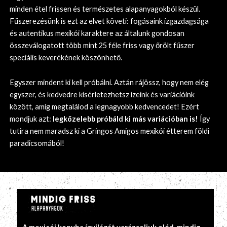
minden étel frissen és természetes alapanyagokból készül.
Fűszerezésünk is ezt az elvet követi: fogásaink ízgazdagsága
és autentikus mexikói karaktere az általunk gondosan
összeválogatott több mint 25 féle friss vagy őrölt fűszer
speciális keverékének köszönhető.
Egyszer mindent ki kell próbálni. Aztán rájössz, hogy nem elég
egyszer, és kedvedre kísérletezhetsz ízeink és variációink
között, amíg megtalálod a legnagyobb kedvencedet! Ezért
mondjuk azt:
legközelebb próbáld ki más variációban is!
Így
tutira nem maradsz ki a Gringos Amigos mexikói étterem földi
paradicsomából!