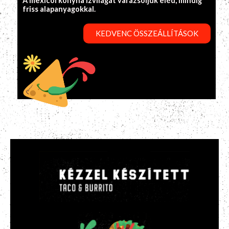
A mexicói konyha ízvilágát varázsoljuk eléd, mindig
friss alapanyagokkal.
KEDVENC ÖSSZEÁLLÍTÁSOK